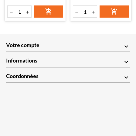






Votre compte
keyboard_arrow_down
Informations
keyboard_arrow_down
Coordonnées
keyboard_arrow_down