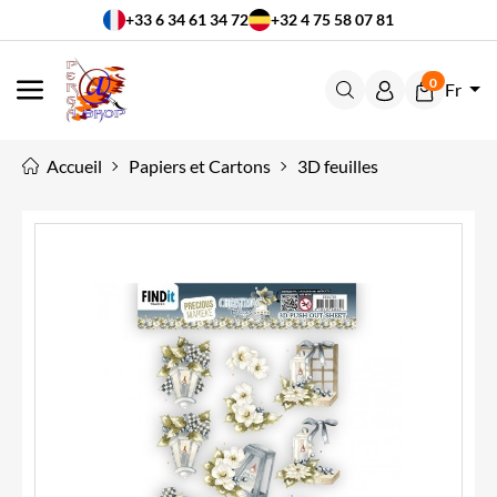
+33 6 34 61 34 72
+32 4 75 58 07 81
0
Fr
MENU
Accueil
Papiers et Cartons
3D feuilles