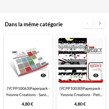
Dans la même catégorie


(YCPP10063)Paperpack -
(YCPP10030)Paperpack -
Yvonne Creations - Santa's
Yvonne Creations - Petit
Journey
Pierrot
4,80 €
4,80 €