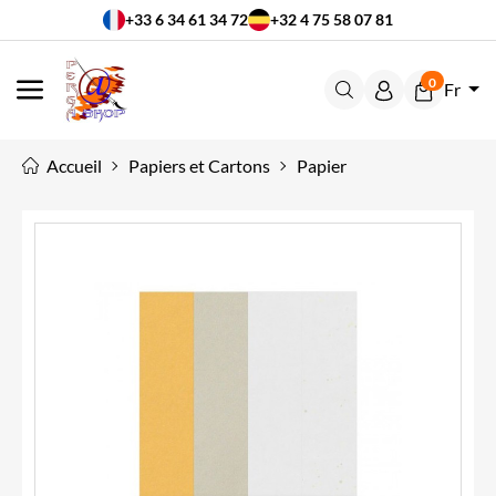
+33 6 34 61 34 72
+32 4 75 58 07 81
0
Fr
MENU
Accueil
Papiers et Cartons
Papier