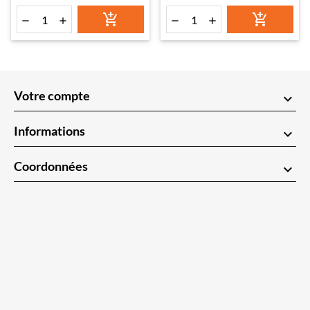






Votre compte
keyboard_arrow_down
Informations
keyboard_arrow_down
Coordonnées
keyboard_arrow_down