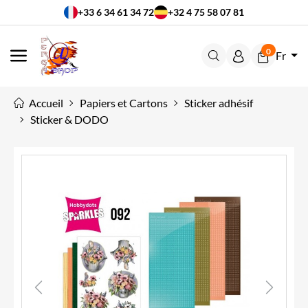
+33 6 34 61 34 72
+32 4 75 58 07 81
0
Fr
MENU
Accueil
Papiers et Cartons
Sticker adhésif
Sticker & DODO
Previous
Next