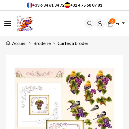
+33 6 34 61 34 72
+32 4 75 58 07 81
0
Fr
MENU
Accueil
Broderie
Cartes à broder