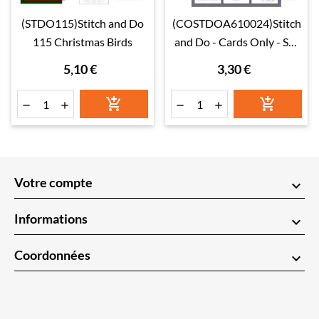
(STDO115)Stitch and Do
(COSTDOA610024)Stitch
115 Christmas Birds
and Do - Cards Only - Set
24
5,10 €
3,30 €






Votre compte
keyboard_arrow_down
Informations
keyboard_arrow_down
Coordonnées
keyboard_arrow_down