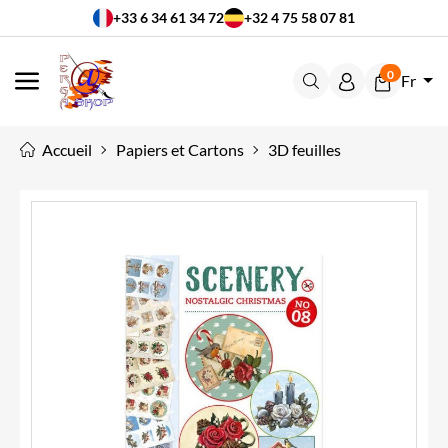
+33 6 34 61 34 72
+32 4 75 58 07 81
0
Fr
MENU
Accueil
Papiers et Cartons
3D feuilles