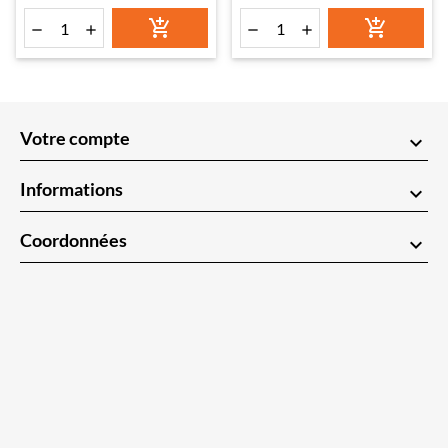






Votre compte
keyboard_arrow_down
Informations
keyboard_arrow_down
Coordonnées
keyboard_arrow_down