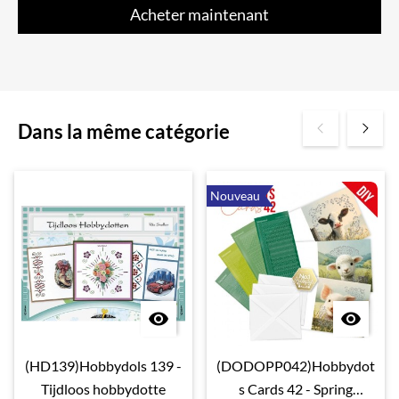
Acheter maintenant
Dans la même catégorie
Nouveau


(HD139)Hobbydols 139 -
(DODOPP042)Hobbydot
Tijdloos hobbydotte
s Cards 42 - Spring