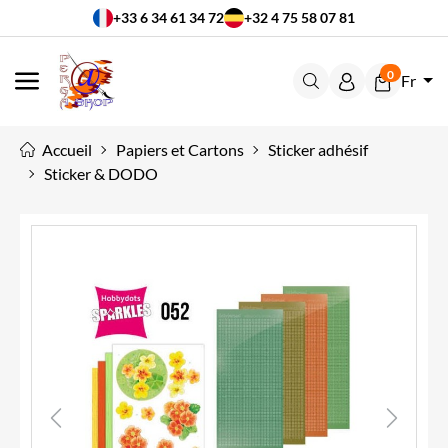
+33 6 34 61 34 72
+32 4 75 58 07 81
0
Fr
MENU
Accueil
Papiers et Cartons
Sticker adhésif
Sticker & DODO
Previous
Next