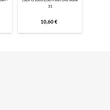

Aperçu rapide

31
Des
10,60 €