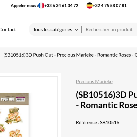
Appeler nous :
+33 6 34 61 34 72
+32 4 75 58 07 81
Contact
Tous les catégories
(SB10516)3D Push Out - Precious Marieke - Romantic Roses - 
Precious Marieke
(SB10516)3D Pu
- Romantic Rose
Référence :
SB10516