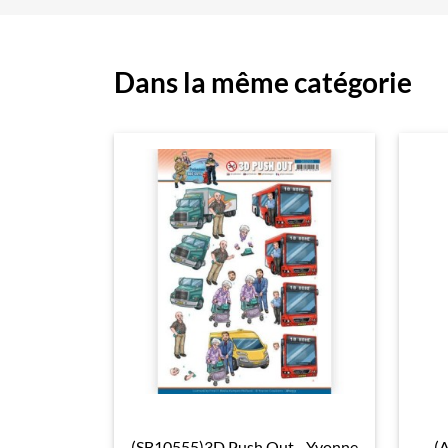
Dans la même catégorie
(SB10555)3D Push Out - Yvonne
(