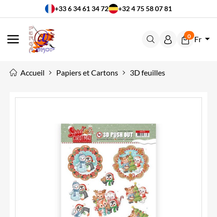
+33 6 34 61 34 72
+32 4 75 58 07 81
0
Fr
MENU
Accueil
Papiers et Cartons
3D feuilles