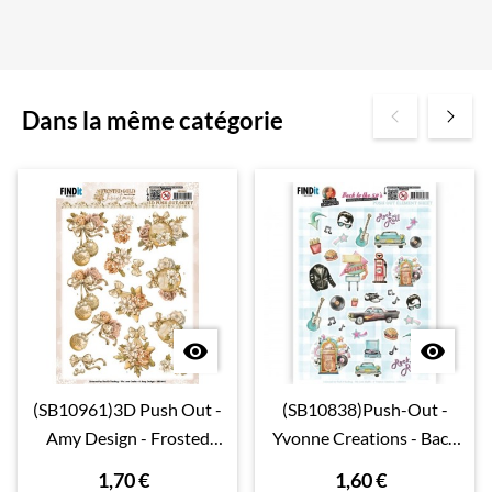
Dans la même catégorie


(SB10961)3D Push Out -
(SB10838)Push-Out -
Amy Design - Frosted
Yvonne Creations - Back
Gold Christmas -
To The Fifties - Small
1,70 €
1,60 €