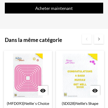
Acheter maintenant
Dans la même catégorie


(MFD093)Nellie`s Choice
(SD028)Nellie's Shape