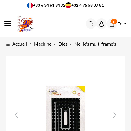
+33 6 34 61 34 72
+32 4 75 58 07 81
0
Fr
MENU
Accueil
Machine
Dies
Nellie's multi frame's
Previous
Next