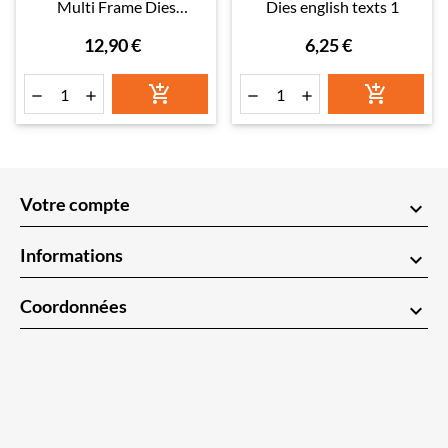
Multi Frame Dies
Dies english texts 1
revolving square
12,90 €
6,25 €






Votre compte
keyboard_arrow_down
Informations
keyboard_arrow_down
Coordonnées
keyboard_arrow_down