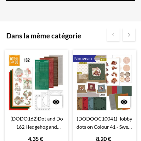
Dans la même catégorie
Nouveau


(DODO162)Dot and Do
(DODOOC10041)Hobby
162 Hedgehog and
dots on Colour 41 - Sweet
Rabbits
Moments
4,35 €
8,20 €