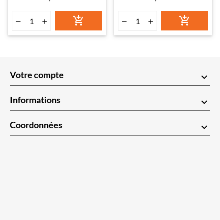






Votre compte
keyboard_arrow_down
Informations
keyboard_arrow_down
Coordonnées
keyboard_arrow_down