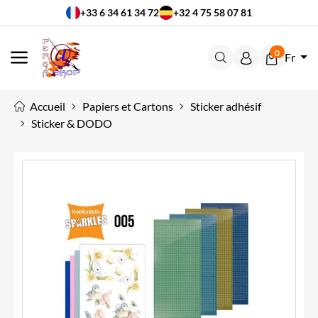
+33 6 34 61 34 72
+32 4 75 58 07 81
0
Fr
MENU
Accueil
Papiers et Cartons
Sticker adhésif
Sticker & DODO