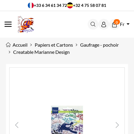
+33 6 34 61 34 72
+32 4 75 58 07 81
0
Fr
MENU
Accueil
Papiers et Cartons
Gaufrage - pochoir
Creatable Marianne Design
Previous
Next