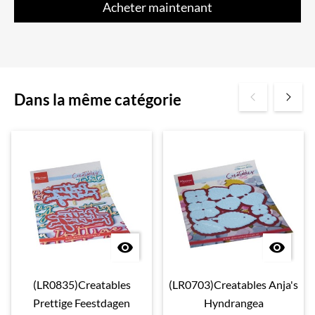
Acheter maintenant
Dans la même catégorie


(LR0835)Creatables
(LR0703)Creatables Anja's
Prettige Feestdagen
Hyndrangea