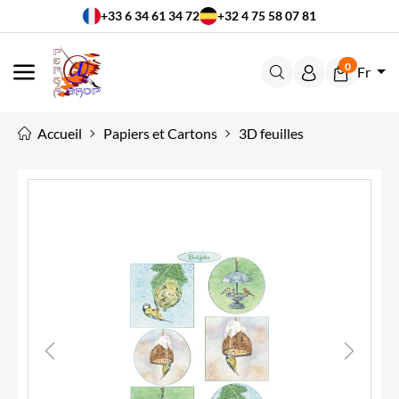
+33 6 34 61 34 72
+32 4 75 58 07 81
0
Fr
MENU
Accueil
Papiers et Cartons
3D feuilles
Previous
Next