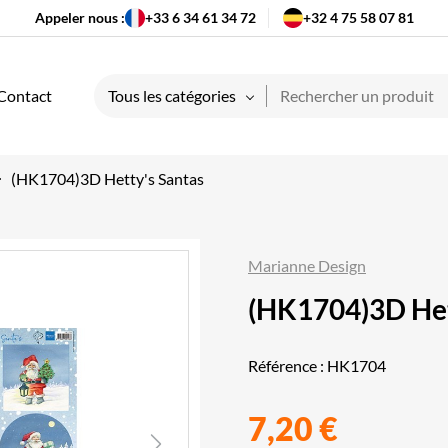
Appeler nous :
+33 6 34 61 34 72
+32 4 75 58 07 81
Contact
Tous les catégories
(HK1704)3D Hetty's Santas
Marianne Design
(HK1704)3D Het
Référence :
HK1704
7,20 €