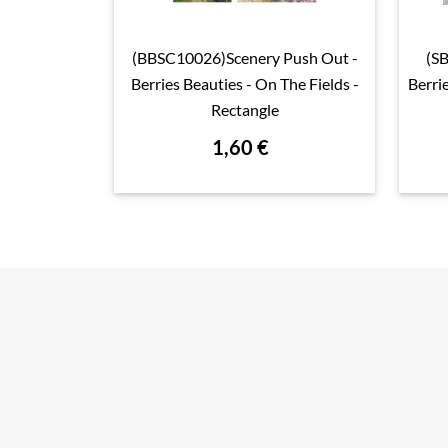
(BBSC10026)Scenery Push Out -
(S

Aperçu rapide
Berries Beauties - On The Fields -
Berri
Rectangle
1,60 €