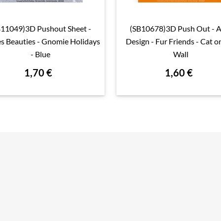
B11049)3D Pushout Sheet -
(SB10678)3D Push Out - 

Aperçu rapide

Aperçu rapide
es Beauties - Gnomie Holidays
Design - Fur Friends - Cat o
- Blue
Wall
1,70 €
1,60 €