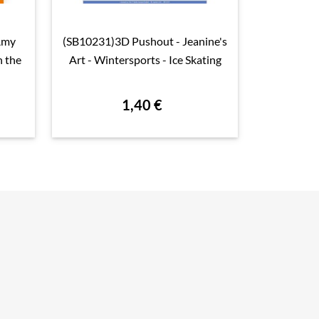
Amy
(SB10231)3D Pushout - Jeanine's
(AK0089)E

Aperçu rapide

n the
Art - Wintersports - Ice Skating
1,40 €