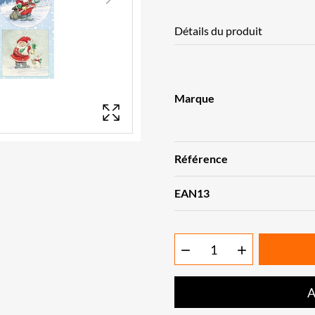
Next
Détails du produit
Marque
Référence
EAN13


A