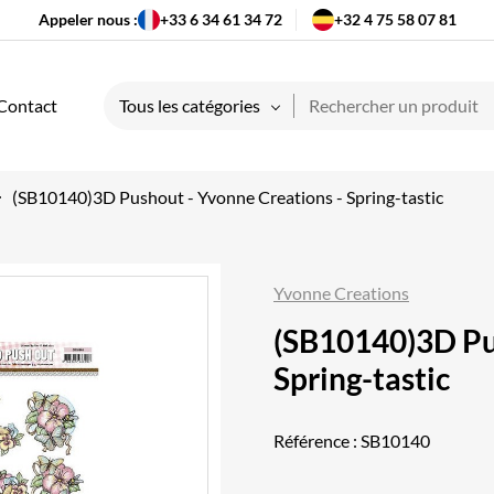
Appeler nous :
+33 6 34 61 34 72
+32 4 75 58 07 81
Contact
Tous les catégories
(SB10140)3D Pushout - Yvonne Creations - Spring-tastic
Yvonne Creations
(SB10140)3D Pu
Spring-tastic
Référence :
SB10140