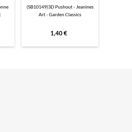
onne
(SB10149)3D Pushout - Jeanines
(SB10522)

Aperçu rapide

c
Art - Garden Classics
Creations 
1,40 €