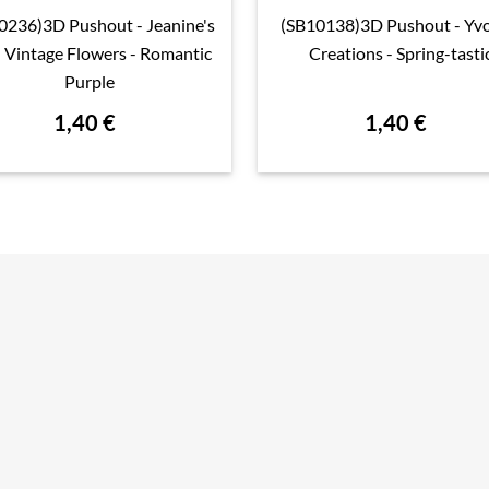
0236)3D Pushout - Jeanine's
(SB10138)3D Pushout - Yv

Aperçu rapide

Aperçu rapide
- Vintage Flowers - Romantic
Creations - Spring-tasti
Purple
1,40 €
1,40 €