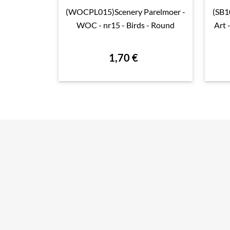
(WOCPL015)Scenery Parelmoer -
(SB1

Aperçu rapide
WOC - nr15 - Birds - Round
Art 
1,70 €