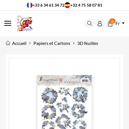
+33 6 34 61 34 72
+32 4 75 58 07 81
0
Fr
MENU
Accueil
Papiers et Cartons
3D feuilles