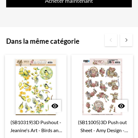
Acheter maintenant
Dans la même catégorie


(SB10319)3D Pushout -
(SB11005)3D Push out
Jeanine's Art - Birds and
Sheet - Amy Design -