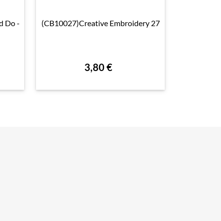
 Do -
(CB10027)Creative Embroidery 27
(STDO10

Aperçu rapide

Su
3,80 €