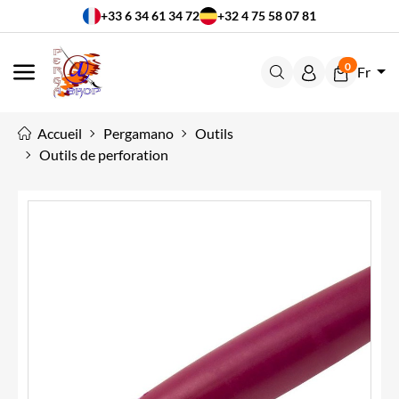
+33 6 34 61 34 72
+32 4 75 58 07 81
0
Fr
MENU
Accueil
Pergamano
Outils
Outils de perforation