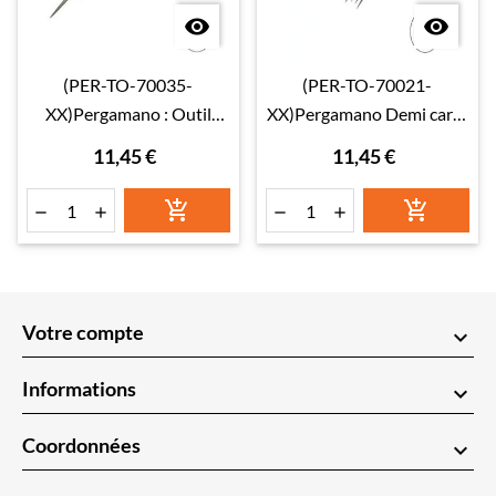


(PER-TO-70035-
(PER-TO-70021-
XX)Pergamano : Outil
XX)Pergamano Demi carré
perforation : 1-aiguille
(10214)
11,45 €
11,45 €
(10241)






Votre compte
keyboard_arrow_down
Informations
keyboard_arrow_down
Coordonnées
keyboard_arrow_down