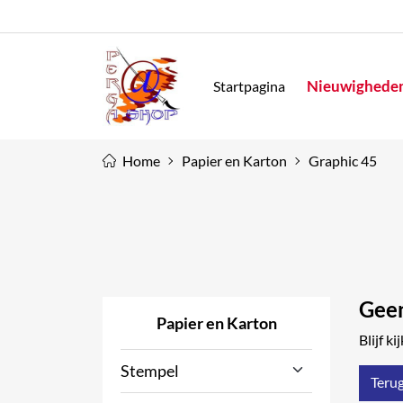
Nieuwighede
Startpagina
Home
Papier en Karton
Graphic 45
Geen
Papier en Karton
Blijf 
Stempel
Terug