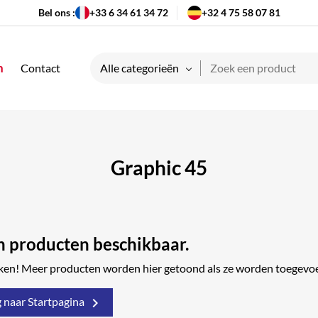
Bel ons :
+33 6 34 61 34 72
+32 4 75 58 07 81
n
Contact
Alle categorieën
Graphic 45
 producten beschikbaar.
kijken! Meer producten worden hier getoond als ze worden toegevo

 naar Startpagina