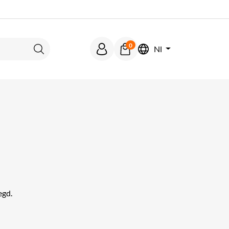
0
Nl
Zoeken
egd.