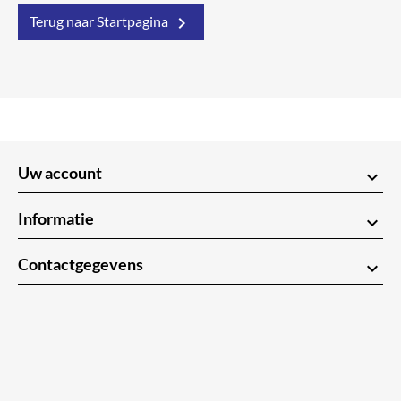

Terug naar Startpagina
Uw account
keyboard_arrow_down
Informatie
keyboard_arrow_down
Contactgegevens
keyboard_arrow_down