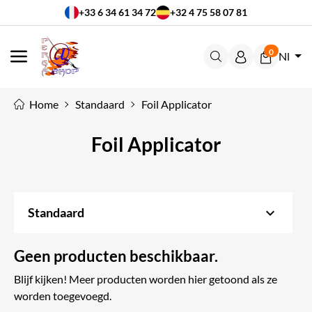
+33 6 34 61 34 72
+32 4 75 58 07 81
0
Nl
MENU
Home
Standaard
Foil Applicator
Foil Applicator
keyboard_arrow_down
Standaard
Geen producten beschikbaar.
Blijf kijken! Meer producten worden hier getoond als ze
worden toegevoegd.