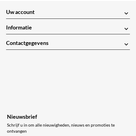
Uw account
keyboard_arrow_down
Informatie
keyboard_arrow_down
Contactgegevens
keyboard_arrow_down
Nieuwsbrief
Schrijf u in om alle nieuwigheden, nieuws en promoties te
ontvangen