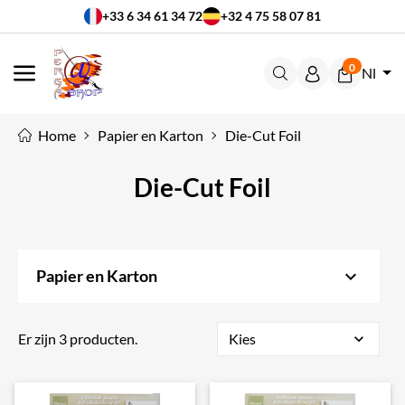
+33 6 34 61 34 72
+32 4 75 58 07 81
0
Nl
MENU
Home
Papier en Karton
Die-Cut Foil
Die-Cut Foil
keyboard_arrow_down
Papier en Karton
Er zijn 3 producten.
Kies
expand_more