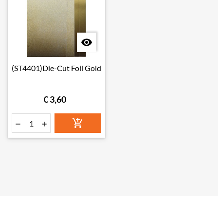

(ST4401)Die-Cut Foil Gold
€ 3,60


