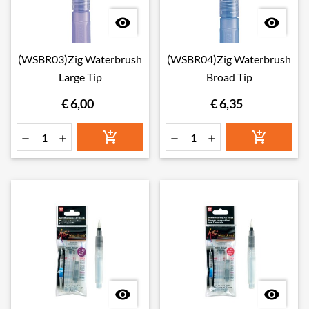


(WSBR03)Zig Waterbrush
(WSBR04)Zig Waterbrush
Large Tip
Broad Tip
€ 6,00
€ 6,35







