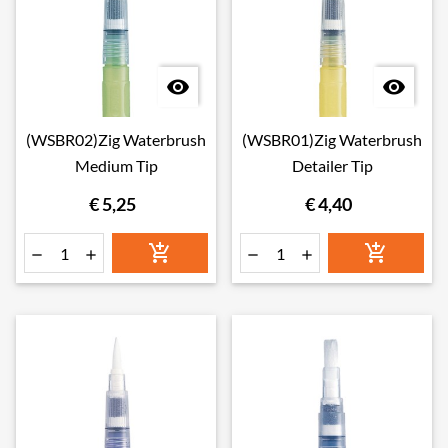


(WSBR02)Zig Waterbrush
(WSBR01)Zig Waterbrush
Medium Tip
Detailer Tip
€ 5,25
€ 4,40





