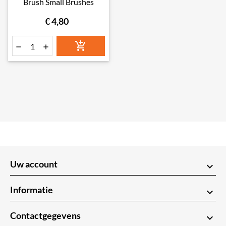
Brush Small Brushes
€ 4,80



Uw account
keyboard_arrow_down
Informatie
keyboard_arrow_down
Contactgegevens
keyboard_arrow_down