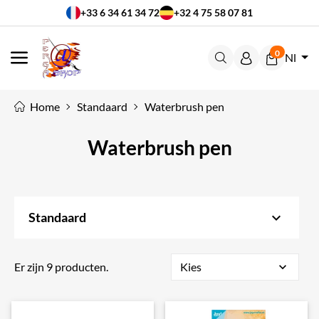
+33 6 34 61 34 72
+32 4 75 58 07 81
0
Nl
MENU
Home
Standaard
Waterbrush pen
Waterbrush pen
keyboard_arrow_down
Standaard
Er zijn 9 producten.
Kies
expand_more