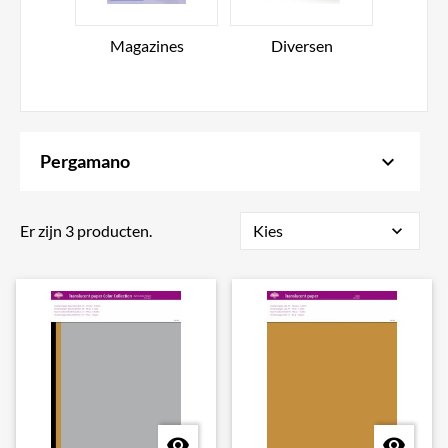
Magazines
Diversen
keyboard_arrow_down
Pergamano
Er zijn 3 producten.
Kies
expand_more

