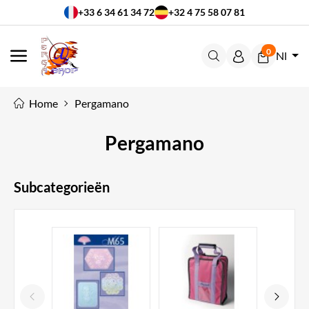
+33 6 34 61 34 72
+32 4 75 58 07 81
0
Nl
MENU
Home
Pergamano
Pergamano
Subcategorieën