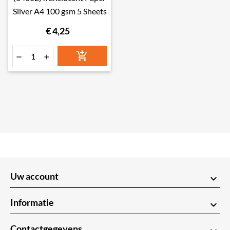
Silver A4 100 gsm 5 Sheets
€ 4,25



Uw account
keyboard_arrow_down
Informatie
keyboard_arrow_down
Contactgegevens