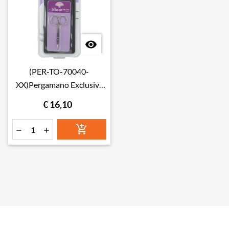

(PER-TO-70040-
XX)Pergamano Exclusive
Scissors (11311)
€ 16,10


