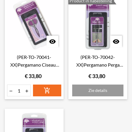
Product in nabestelling


(PER-TO-70041-
(PER-TO-70042-
XX)Pergamano Ciseaux
XX)Pergamano Perga
pointus ring-lock (11315)
cutter (11351)
€ 33,80
€ 33,80

Zie details

