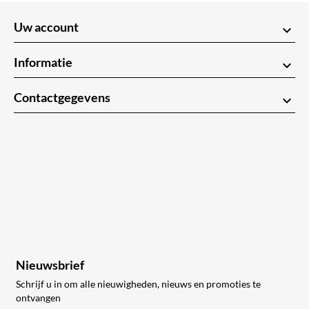
Uw account
keyboard_arrow_down
Informatie
keyboard_arrow_down
Contactgegevens
keyboard_arrow_down
Nieuwsbrief
Schrijf u in om alle nieuwigheden, nieuws en promoties te
ontvangen