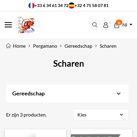
+33 6 34 61 34 72
+32 4 75 58 07 81
0
Nl
MENU
Home
Pergamano
Gereedschap
Scharen
Scharen
keyboard_arrow_down
Gereedschap
Er zijn 3 producten.
Kies
expand_more