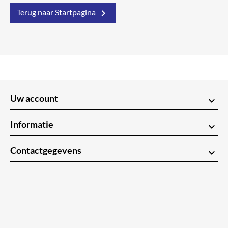

Terug naar Startpagina
Uw account
keyboard_arrow_down
Informatie
keyboard_arrow_down
Contactgegevens
keyboard_arrow_down