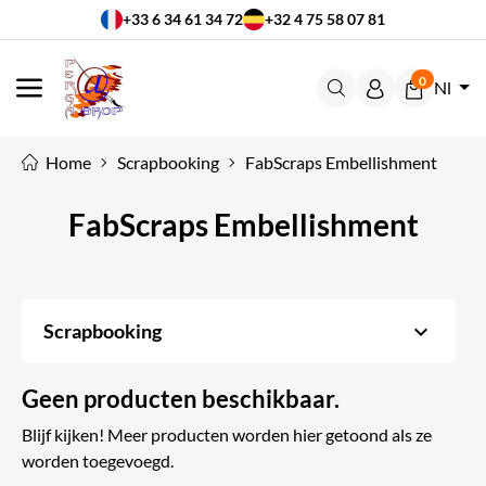
+33 6 34 61 34 72
+32 4 75 58 07 81
0
Nl
MENU
Home
Scrapbooking
FabScraps Embellishment
FabScraps Embellishment
keyboard_arrow_down
Scrapbooking
Geen producten beschikbaar.
Blijf kijken! Meer producten worden hier getoond als ze
worden toegevoegd.