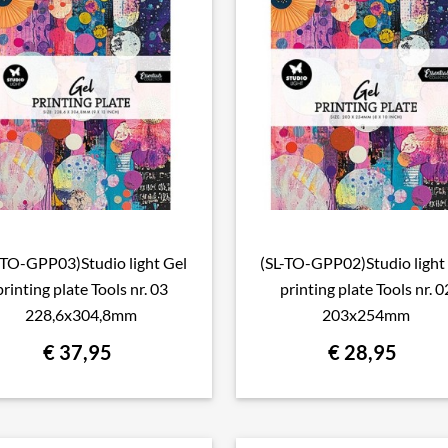
-TO-GPP03)Studio light Gel
(SL-TO-GPP02)Studio light

Snel bekijken

Snel bekijken
printing plate Tools nr. 03
printing plate Tools nr. 0
228,6x304,8mm
203x254mm
€ 37,95
€ 28,95