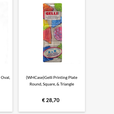
 Oval,
(WHCase)Gelli Printing Plate

Snel bekijken
Round, Square, & Triangle
€ 28,70