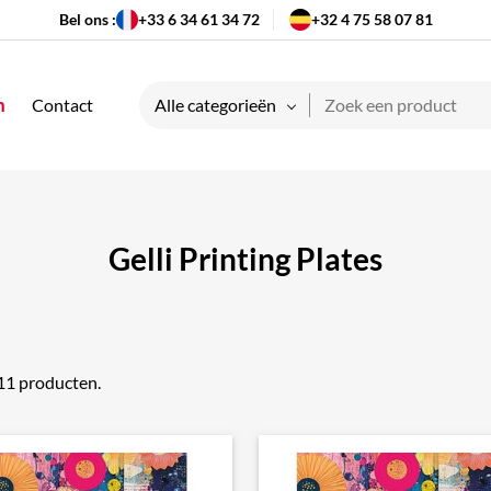
Bel ons :
+33 6 34 61 34 72
+32 4 75 58 07 81
n
Contact
Alle categorieën
Gelli Printing Plates
 11 producten.