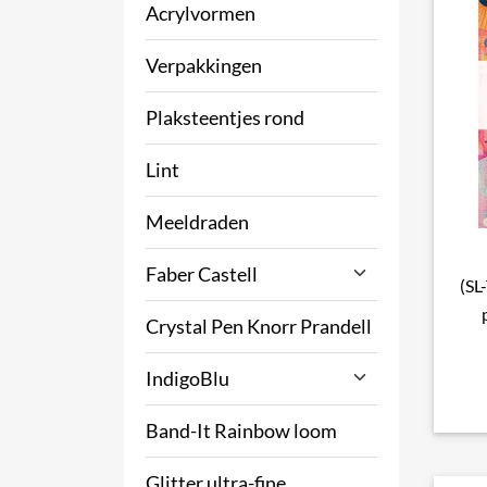
Acrylvormen
Verpakkingen
Plaksteentjes rond
Lint
Meeldraden
Faber Castell
(SL
Crystal Pen Knorr Prandell
IndigoBlu
Band-It Rainbow loom
Glitter ultra-fine