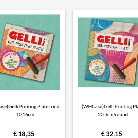
ase)Gelli Printing Plate rond
(WHCase)Gelli Printing Pl

Snel bekijken

Snel bekijken
10.16cm
20.3cm/round
€ 18,35
€ 32,15