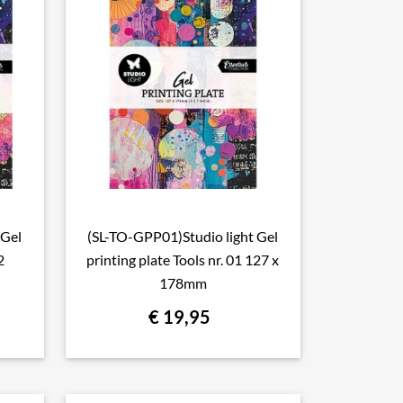
 Gel
(SL-TO-GPP01)Studio light Gel

Snel bekijken
2
printing plate Tools nr. 01 127 x
178mm
€ 19,95