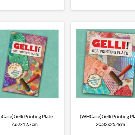
InCase)Gelli Printing Plate
(WHCase)Gelli Printing Pl

Snel bekijken

Snel bekijken
7.62x12.7cm
20.32x25.4cm