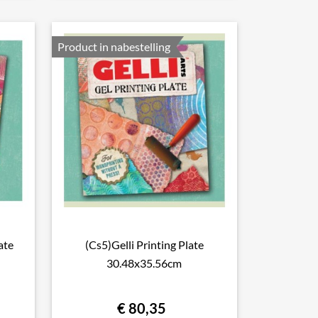
Product in nabestelling
ate
(Cs5)Gelli Printing Plate

Snel bekijken
30.48x35.56cm
€ 80,35