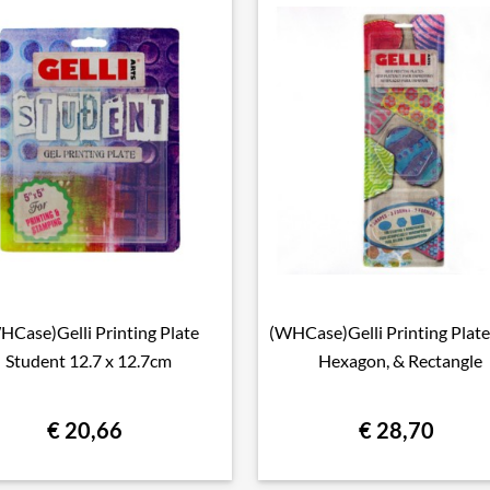
HCase)Gelli Printing Plate
(WHCase)Gelli Printing Plate

Snel bekijken

Snel bekijken
Student 12.7 x 12.7cm
Hexagon, & Rectangle
€ 20,66
€ 28,70