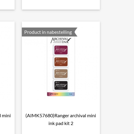
Product in nabestelling
 mini
(AIMK57680)Ranger archival mini

Snel bekijken
ink pad kit 2