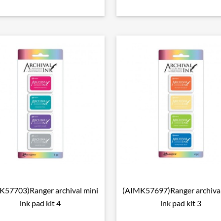
K57703)Ranger archival mini
(AIMK57697)Ranger archival

Snel bekijken

Snel bekijken
ink pad kit 4
ink pad kit 3