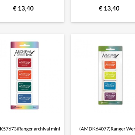
€ 13,40
€ 13,40
K57673)Ranger archival mini
(AMDK64077)Ranger We

Snel bekijken

Snel bekijken