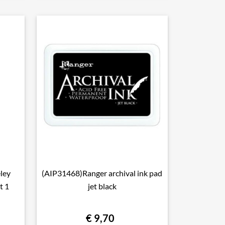
ley
(AIP31468)Ranger archival ink pad

Snel bekijken
t 1
jet black
€ 9,70