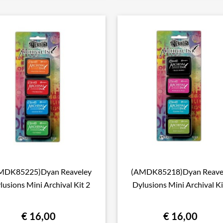
MDK85225)Dyan Reaveley
(AMDK85218)Dyan Reave

Snel bekijken

Snel bekijken
lusions Mini Archival Kit 2
Dylusions Mini Archival Ki
€ 16,00
€ 16,00