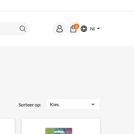
0
Nl
Zoeken
Kies
expand_more
Sorteer op: