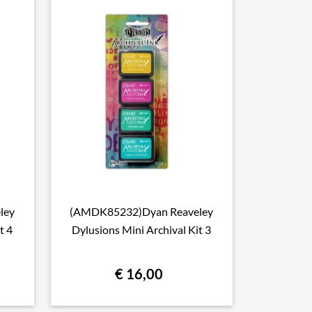
ley
(AMDK85232)Dyan Reaveley

Snel bekijken
t 4
Dylusions Mini Archival Kit 3
€ 16,00