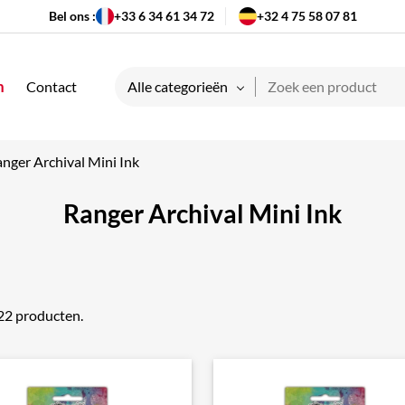
Bel ons :
+33 6 34 61 34 72
+32 4 75 58 07 81
n
Contact
Alle categorieën
nger Archival Mini Ink
Ranger Archival Mini Ink
 22 producten.