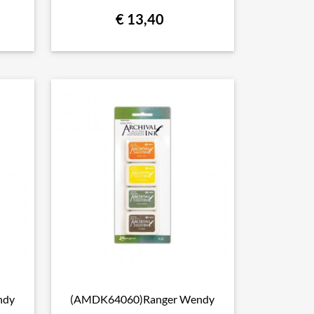
€ 13,40
ndy
(AMDK64060)Ranger Wendy

Snel bekijken