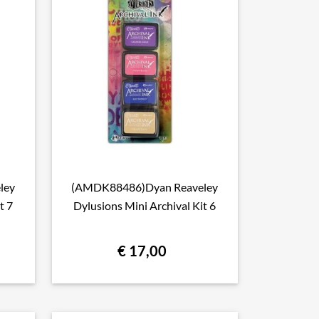
ley
(AMDK88486)Dyan Reaveley

Snel bekijken
t 7
Dylusions Mini Archival Kit 6
€ 17,00