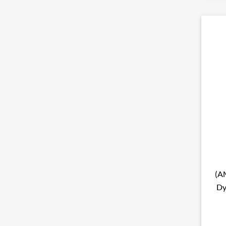
(A
Dy