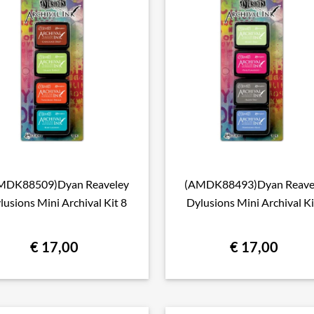
MDK88509)Dyan Reaveley
(AMDK88493)Dyan Reave

Snel bekijken

Snel bekijken
lusions Mini Archival Kit 8
Dylusions Mini Archival Ki
€ 17,00
€ 17,00