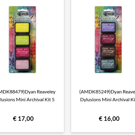
MDK88479)Dyan Reaveley
(AMDK85249)Dyan Reave

Snel bekijken

Snel bekijken
lusions Mini Archival Kit 5
Dylusions Mini Archival Ki
€ 17,00
€ 16,00