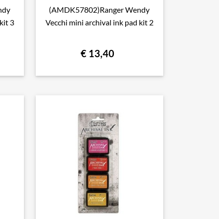
ndy
(AMDK57802)Ranger Wendy

Snel bekijken
kit 3
Vecchi mini archival ink pad kit 2
€ 13,40