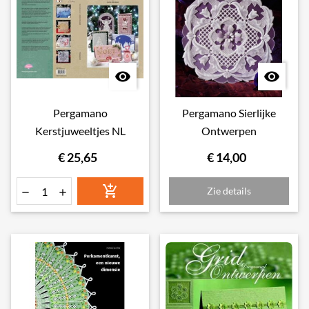


Pergamano
Pergamano Sierlijke
Kerstjuweeltjes NL
Ontwerpen
€ 25,65
€ 14,00

Zie details

