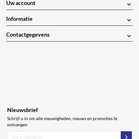
Uw account
keyboard_arrow_down
Informatie
keyboard_arrow_down
Contactgegevens
keyboard_arrow_down
Nieuwsbrief
Schrijf u in om alle nieuwigheden, nieuws en promoties te
ontvangen
Abon