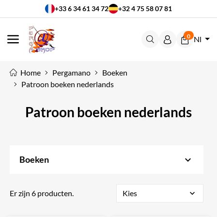
+33 6 34 61 34 72
+32 4 75 58 07 81
0
Nl
MENU
Home
Pergamano
Boeken
Patroon boeken nederlands
Patroon boeken nederlands
keyboard_arrow_down
Boeken
Er zijn 6 producten.
Kies
expand_more