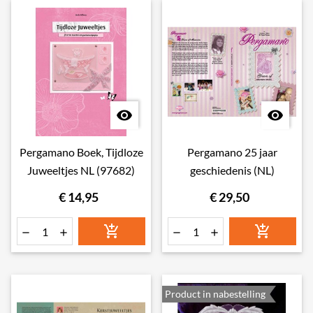


Pergamano Boek, Tijdloze
Pergamano 25 jaar
Juweeltjes NL (97682)
geschiedenis (NL)
€ 14,95
€ 29,50






Product in nabestelling