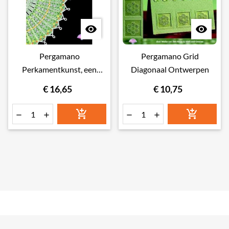


Pergamano
Pergamano Grid
Perkamentkunst, een
Diagonaal Ontwerpen
nieuwe dimensie
€ 16,65
€ 10,75





