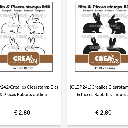
242)Crealies Clearstamp Bits
(CLBP241)Crealies Clearstam

Snel bekijken

Snel bekijken
& Pieces Rabbits outline
& Pieces Rabbits silhouet
€ 2,80
€ 2,80