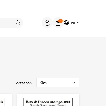
0
Nl
Zoeken
Kies
expand_more
Sorteer op: