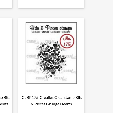
p Bits
(CLBP175)Crealies Clearstamp Bits

Snel bekijken
ments
& Pieces Grunge Hearts