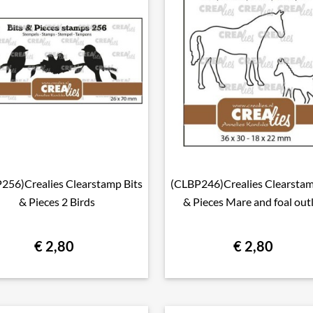
256)Crealies Clearstamp Bits
(CLBP246)Crealies Clearstam

Snel bekijken

Snel bekijken
& Pieces 2 Birds
& Pieces Mare and foal out
€ 2,80
€ 2,80