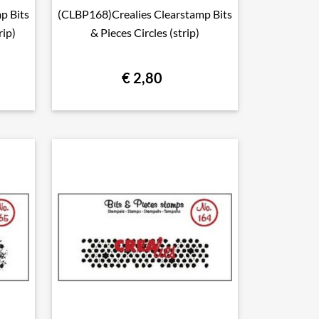
p Bits
(CLBP168)Crealies Clearstamp Bits

Snel bekijken
rip)
& Pieces Circles (strip)
€ 2,80