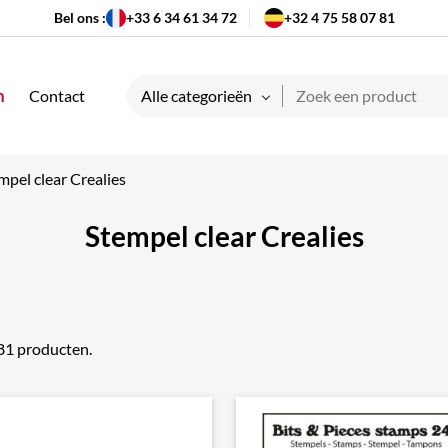
Bel ons :
+33 6 34 61 34 72
+32 4 75 58 07 81
n
Contact
Alle categorieën
mpel clear Crealies
Stempel clear Crealies
 81 producten.