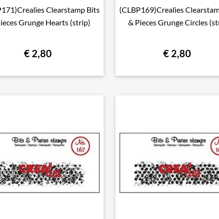
171)Crealies Clearstamp Bits
(CLBP169)Crealies Clearstam

Snel bekijken

Snel bekijken
ieces Grunge Hearts (strip)
& Pieces Grunge Circles (st
€ 2,80
€ 2,80