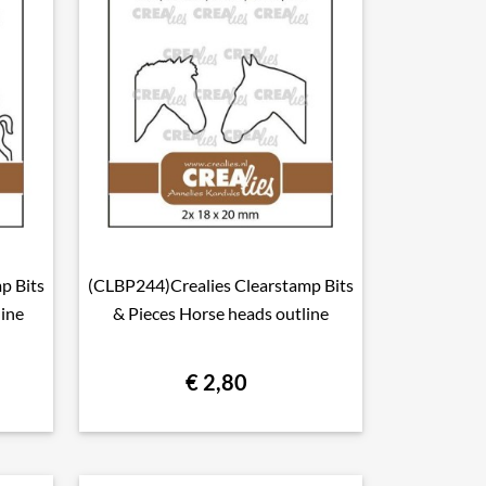
p Bits
(CLBP244)Crealies Clearstamp Bits

Snel bekijken
line
& Pieces Horse heads outline
€ 2,80