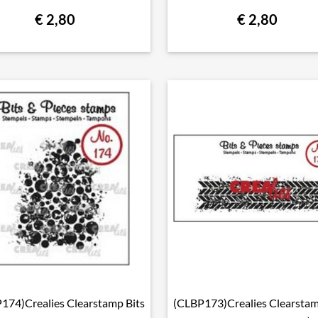
€ 2,80
€ 2,80
174)Crealies Clearstamp Bits
(CLBP173)Crealies Clearstam

Snel bekijken

Snel bekijken