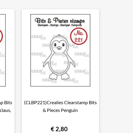
p Bits
(CLBP221)Crealies Clearstamp Bits

Snel bekijken
claus,
& Pieces Penguin
€ 2,80