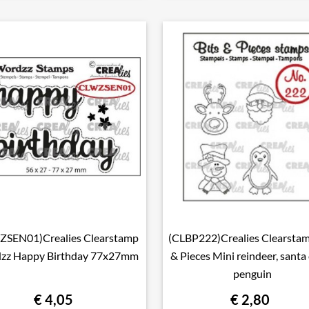
ZSEN01)Crealies Clearstamp
(CLBP222)Crealies Clearstam

Snel bekijken

Snel bekijken
zz Happy Birthday 77x27mm
& Pieces Mini reindeer, santa 
penguin
€ 4,05
€ 2,80