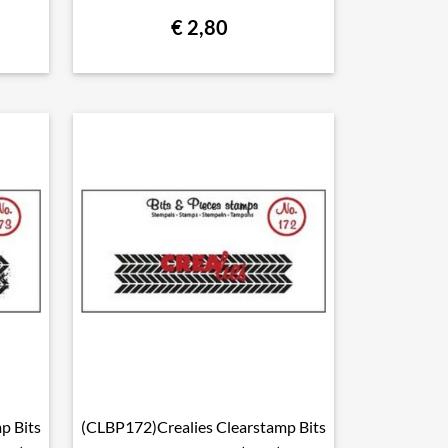
€ 2,80
p Bits
(CLBP172)Crealies Clearstamp Bits

Snel bekijken