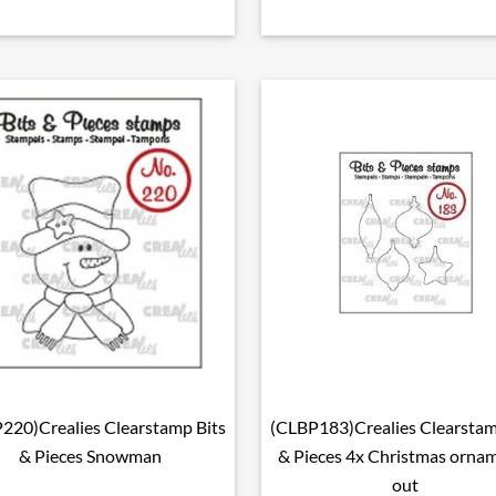
220)Crealies Clearstamp Bits
(CLBP183)Crealies Clearstam

Snel bekijken

Snel bekijken
& Pieces Snowman
& Pieces 4x Christmas orna
out