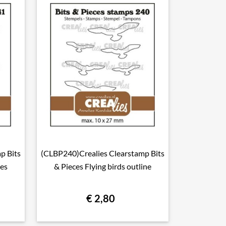
p Bits
(CLBP240)Crealies Clearstamp Bits

Snel bekijken
tes
& Pieces Flying birds outline
€ 2,80