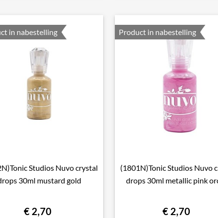
ct in nabestelling
Product in nabestelling
N)Tonic Studios Nuvo crystal
(1801N)Tonic Studios Nuvo c

Snel bekijken

Snel bekijken
drops 30ml mustard gold
drops 30ml metallic pink or
€ 2,70
€ 2,70