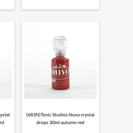
ystal
(683N)Tonic Studios Nuvo crystal

Snel bekijken
rd
drops 30ml autumn red