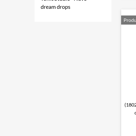
dream drops
Produ
(1802