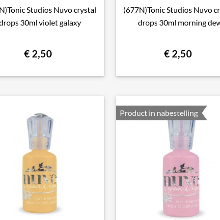
N)Tonic Studios Nuvo crystal
(677N)Tonic Studios Nuvo cr

Snel bekijken

Snel bekijken
drops 30ml violet galaxy
drops 30ml morning de
€ 2,50
€ 2,50
Product in nabestelling