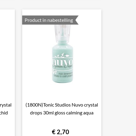
Product in nabestelling
rystal
(1800N)Tonic Studios Nuvo crystal

Snel bekijken
chid
drops 30ml gloss calming aqua
€ 2,70