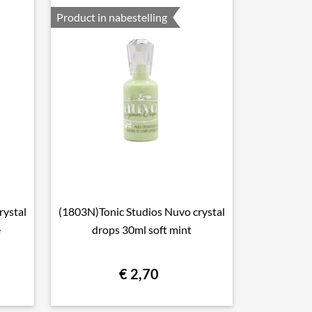
Product in nabestelling
rystal
(1803N)Tonic Studios Nuvo crystal

Snel bekijken
e
drops 30ml soft mint
€ 2,70