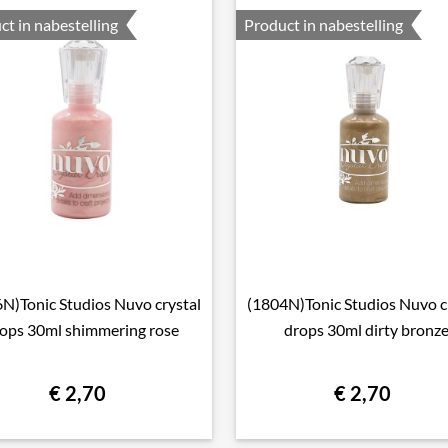
ct in nabestelling
Product in nabestelling
N)Tonic Studios Nuvo crystal
(1804N)Tonic Studios Nuvo c

Snel bekijken

Snel bekijken
ops 30ml shimmering rose
drops 30ml dirty bronz
€ 2,70
€ 2,70