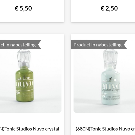
€ 5,50
€ 2,50
ct in nabestelling
Product in nabestelling
N)Tonic Studios Nuvo crystal
(680N)Tonic Studios Nuvo cr

Snel bekijken

Snel bekijken