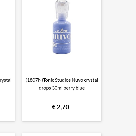
rystal
(1807N)Tonic Studios Nuvo crystal

Snel bekijken
d
drops 30ml berry blue
€ 2,70