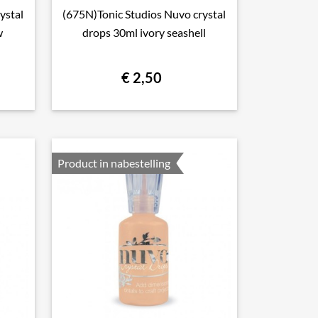
ystal
(675N)Tonic Studios Nuvo crystal

Snel bekijken
w
drops 30ml ivory seashell
€ 2,50
Product in nabestelling