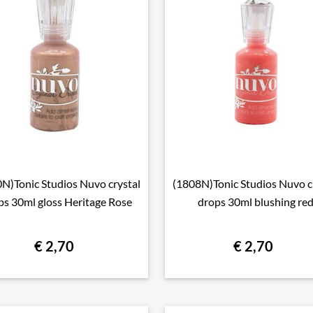
N)Tonic Studios Nuvo crystal
(1808N)Tonic Studios Nuvo c

Snel bekijken

Snel bekijken
ps 30ml gloss Heritage Rose
drops 30ml blushing re
€ 2,70
€ 2,70