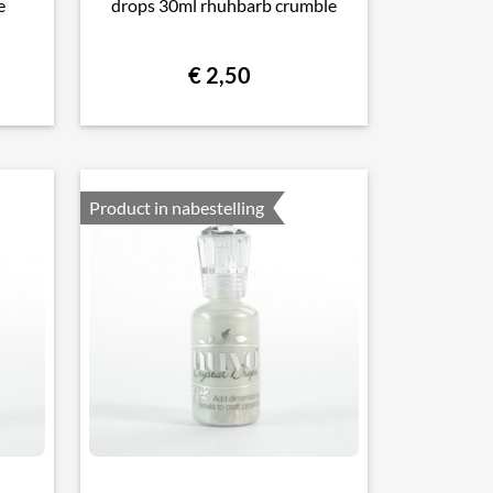
e
drops 30ml rhuhbarb crumble
€ 2,50
Product in nabestelling