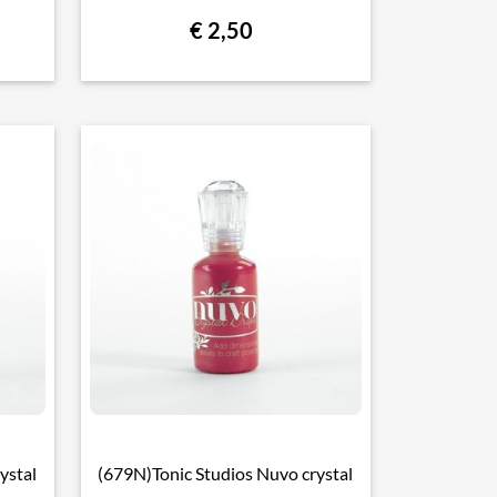
€ 2,50
ystal
(679N)Tonic Studios Nuvo crystal

Snel bekijken