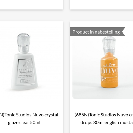
Product in nabestelling
N)Tonic Studios Nuvo crystal
(685N)Tonic Studios Nuvo cr

Snel bekijken

Snel bekijken
glaze clear 50ml
drops 30ml english musta