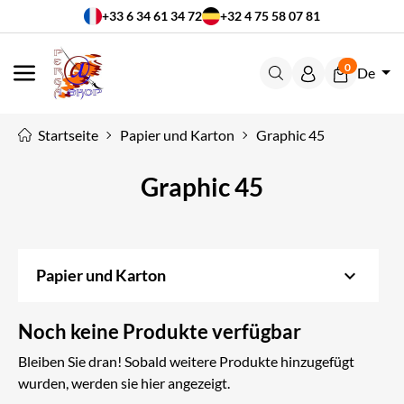
+33 6 34 61 34 72
+32 4 75 58 07 81
0
De
MENÜ
Startseite
Papier und Karton
Graphic 45
Graphic 45
keyboard_arrow_down
Papier und Karton
Noch keine Produkte verfügbar
Bleiben Sie dran! Sobald weitere Produkte hinzugefügt
wurden, werden sie hier angezeigt.