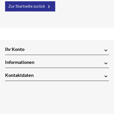

Zur Startseite zurück
Ihr Konto
keyboard_arrow_down
Informationen
keyboard_arrow_down
Kontaktdaten
keyboard_arrow_down