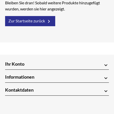
Bleiben Sie dran! Sobald weitere Produkte hinzugefügt
wurden, werden sie hier angezeigt.

Zur Startseite zurück
Ihr Konto
keyboard_arrow_down
Informationen
keyboard_arrow_down
Kontaktdaten
keyboard_arrow_down