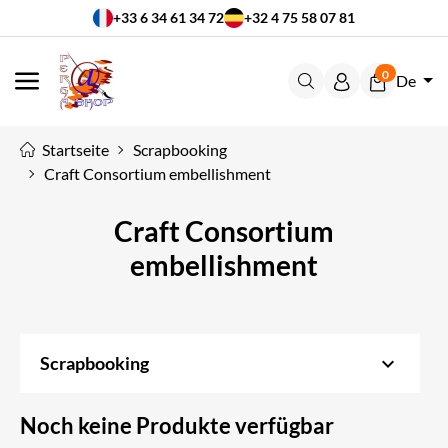
+33 6 34 61 34 72
+32 4 75 58 07 81
0
De
MENÜ
Startseite
Scrapbooking
Craft Consortium embellishment
Craft Consortium
embellishment
keyboard_arrow_down
Scrapbooking
Noch keine Produkte verfügbar