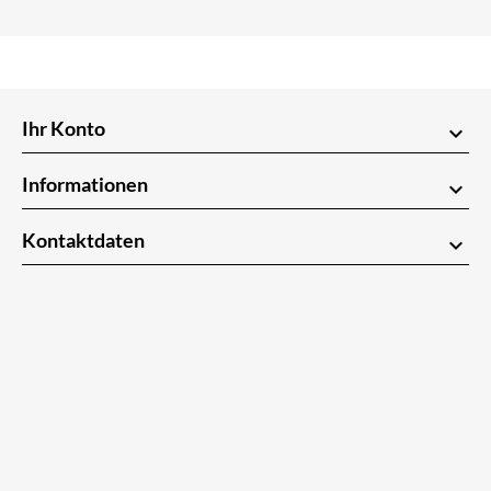
Ihr Konto
keyboard_arrow_down
Informationen
keyboard_arrow_down
Kontaktdaten
keyboard_arrow_down