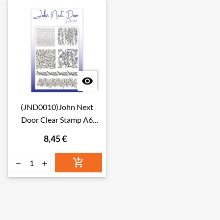

(JND0010)John Next
Door Clear Stamp A6
Christmas Textures
8,45 €


