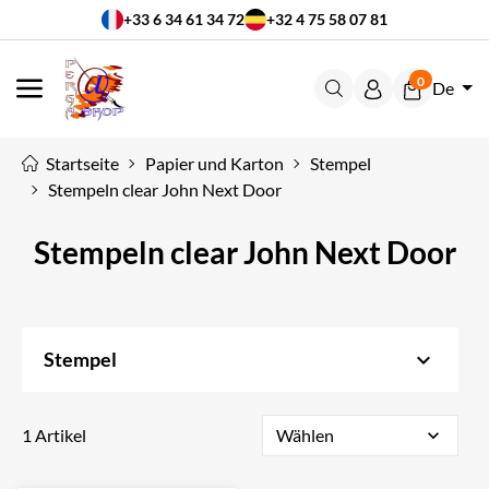
+33 6 34 61 34 72
+32 4 75 58 07 81
0
De
MENÜ
Startseite
Papier und Karton
Stempel
Stempeln clear John Next Door
Stempeln clear John Next Door
keyboard_arrow_down
Stempel
1 Artikel
Wählen
expand_more