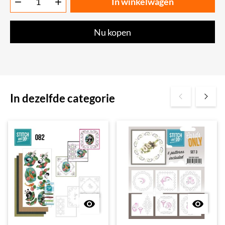
In winkelwagen


Nu kopen
In dezelfde categorie

