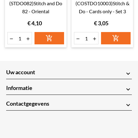
(STDO082)Stitch and Do
(COSTDO10003)Stitch &
82 - Oriental
Do - Cards only - Set 3
€ 4,10
€ 3,05






Uw account
keyboard_arrow_down
Informatie
keyboard_arrow_down
Contactgegevens
keyboard_arrow_down