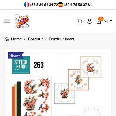
+33 6 34 61 34 72
+32 4 75 58 07 81
0
Nl
MENU
Home
Borduur
Borduur kaart
Nieuw