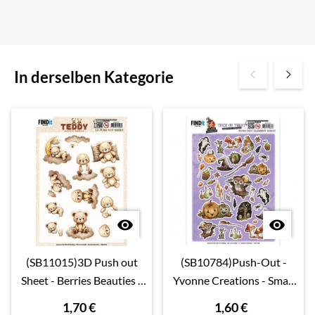
In derselben Kategorie


(SB11015)3D Push out
(SB10784)Push-Out -
Sheet - Berries Beauties -
Yvonne Creations - Small
Teddy - Clouds
Elements Halloween
1,70 €
1,60 €