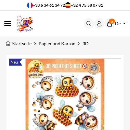
+33 6 34 61 34 72
+32 4 75 58 07 81
0
De
MENÜ
Startseite
Papier und Karton
3D
Neu