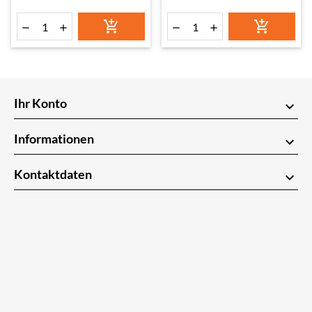






Ihr Konto
keyboard_arrow_down
Informationen
keyboard_arrow_down
Kontaktdaten
keyboard_arrow_down