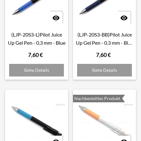


(LJP-20S3-L)Pilot Juice
(LJP-20S3-BB)Pilot Juice
Up Gel Pen - 0.3 mm - Blue
Up Gel Pen - 0.3 mm - Blue
Black
7,60 €
7,60 €
Siehe Details
Siehe Details
Nachbestelltes Produkt