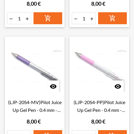
8,00 €
8,00 €








(LJP-20S4-MV)Pilot Juice
(LJP-20S4-PP)Pilot Juice
Up Gel Pen - 0.4 mm -
Up Gel Pen - 0.4 mm -
Metallic Violet
Pastel Pink
8,00 €
8,00 €