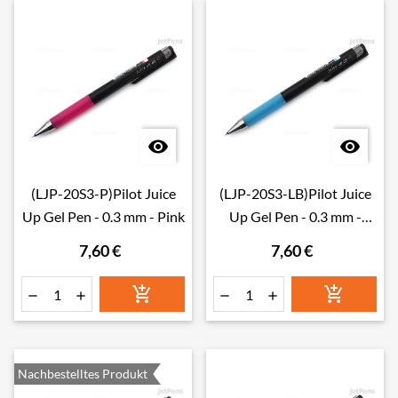


(LJP-20S3-P)Pilot Juice
(LJP-20S3-LB)Pilot Juice
Up Gel Pen - 0.3 mm - Pink
Up Gel Pen - 0.3 mm -
Light Blue
7,60 €
7,60 €






Nachbestelltes Produkt