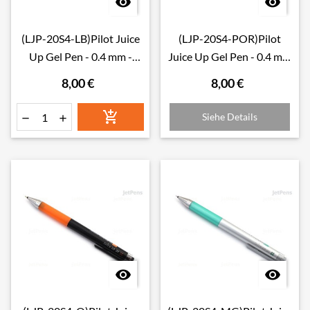


(LJP-20S4-LB)Pilot Juice
(LJP-20S4-POR)Pilot
Up Gel Pen - 0.4 mm -
Juice Up Gel Pen - 0.4 mm
Light Blue
- Pastel Orange
8,00 €
8,00 €

Siehe Details



