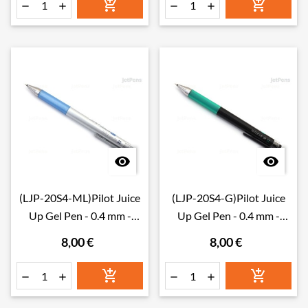








(LJP-20S4-ML)Pilot Juice
(LJP-20S4-G)Pilot Juice
Up Gel Pen - 0.4 mm -
Up Gel Pen - 0.4 mm -
Metallic Blue
Green
8,00 €
8,00 €





