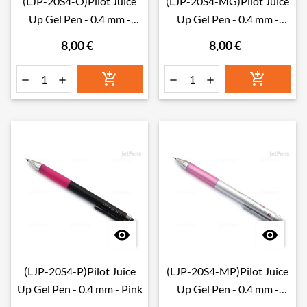
(LJP-20S4-O)Pilot Juice
(LJP-20S4-MG)Pilot Juice
Up Gel Pen - 0.4 mm -
Up Gel Pen - 0.4 mm -
Orange
Metallic Green
8,00 €
8,00 €








(LJP-20S4-P)Pilot Juice
(LJP-20S4-MP)Pilot Juice
Up Gel Pen - 0.4 mm - Pink
Up Gel Pen - 0.4 mm -
Metallic Pink