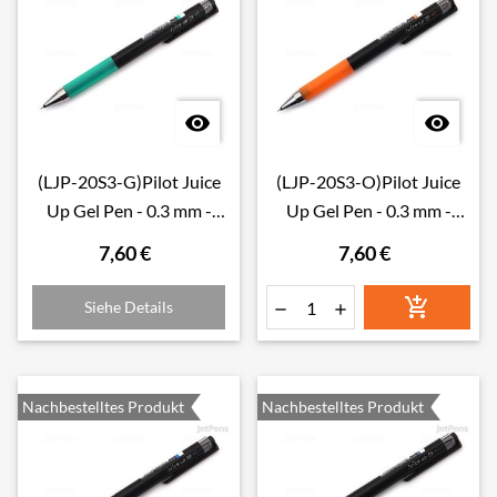


(LJP-20S3-G)Pilot Juice
(LJP-20S3-O)Pilot Juice
Up Gel Pen - 0.3 mm -
Up Gel Pen - 0.3 mm -
Green
Orange
7,60 €
7,60 €

Siehe Details


Nachbestelltes Produkt
Nachbestelltes Produkt