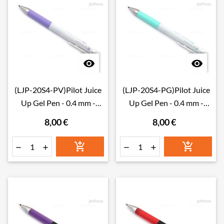


(LJP-20S4-PV)Pilot Juice
(LJP-20S4-PG)Pilot Juice
Up Gel Pen - 0.4 mm -
Up Gel Pen - 0.4 mm -
Pastel Violet
Pastel Green
8,00 €
8,00 €





