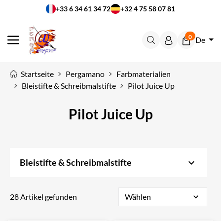
+33 6 34 61 34 72
+32 4 75 58 07 81
0
De
MENÜ
Startseite
Pergamano
Farbmaterialien
Bleistifte & Schreibmalstifte
Pilot Juice Up
Pilot Juice Up
keyboard_arrow_down
Bleistifte & Schreibmalstifte
28 Artikel gefunden
Wählen
expand_more