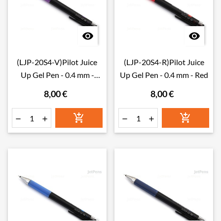


(LJP-20S4-V)Pilot Juice
(LJP-20S4-R)Pilot Juice
Up Gel Pen - 0.4 mm -
Up Gel Pen - 0.4 mm - Red
Violet
8,00 €
8,00 €





