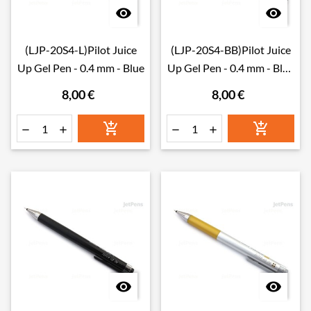


(LJP-20S4-L)Pilot Juice
(LJP-20S4-BB)Pilot Juice
Up Gel Pen - 0.4 mm - Blue
Up Gel Pen - 0.4 mm - Blue
Black
8,00 €
8,00 €







