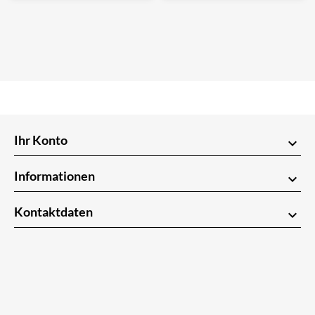
Ihr Konto
keyboard_arrow_down
Informationen
keyboard_arrow_down
Kontaktdaten
keyboard_arrow_down