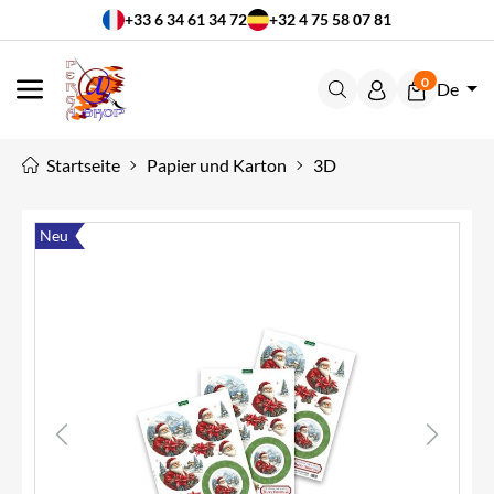
+33 6 34 61 34 72
+32 4 75 58 07 81
0
De
MENÜ
Startseite
Papier und Karton
3D
Neu
Previous
Next