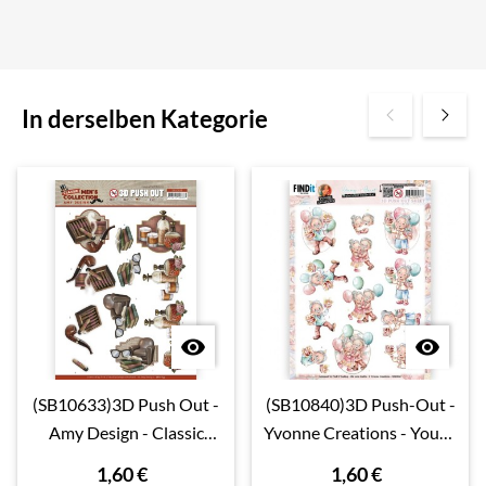
In derselben Kategorie


(SB10633)3D Push Out -
(SB10840)3D Push-Out -
Amy Design - Classic
Yvonne Creations - Young
men's Collection -
At Heart - Party
1,60 €
1,60 €